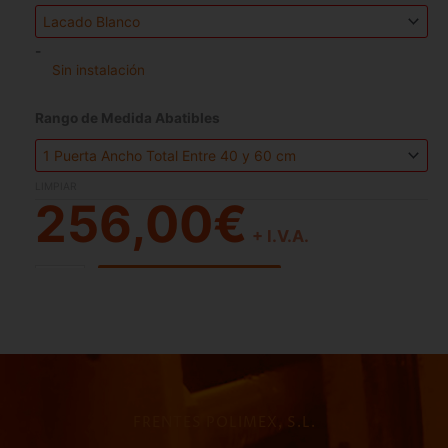
-
Sin instalación
Rango de Medida Abatibles
LIMPIAR
256,00
€
+ I.V.A.
Añadir al Presupuesto
.
FRENTES POLIMEX, S.L.