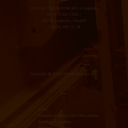
Crtra. de Carabanchel alto a Leganés
(M-421) km 1,100 –
28918 Leganés , Madrid
TEL: 91 481 10 28
Copyright © 2018 Frentes Polimex, S.L.
SITE MAP
PÁGINAS
Inicio
Armarios Construcción Obra Nueva
Catálogo Abatibles